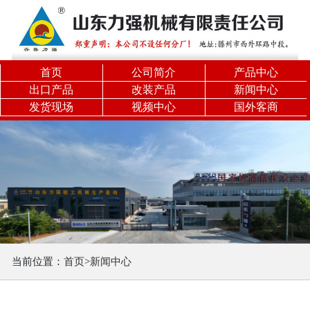
关闭分类
力
强
首页
公司简介
产品中心
精
出口产品
改装产品
新闻中心
发货现场
视频中心
国外客商
品
旋
挖
机
履
带
机
锁
当前位置：
首页
>
新闻中心
杆
旋