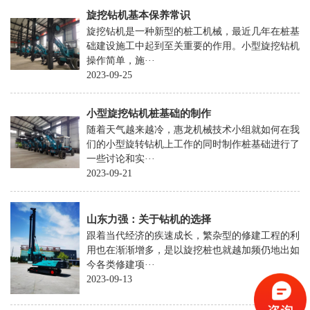
旋
旋挖钻机基本保养常识
打
旋挖钻机是一种新型的桩工机械，最近几年在桩基
础建设施工中起到至关重要的作用。小型旋挖钻机
桩
操作简单，施···
机
2023-09-25
太
小型旋挖钻机桩基础的制作
阳
随着天气越来越冷，惠龙机械技术小组就如何在我
能
们的小型旋转钻机上工作的同时制作桩基础进行了
光
一些讨论和实···
2023-09-21
伏
打
桩
山东力强：关于钻机的选择
跟着当代经济的疾速成长，繁杂型的修建工程的利
机
用也在渐渐增多，是以旋挖桩也就越加频仍地出如
挖
今各类修建项···
2023-09-13
掘
机