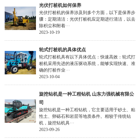
挖
光伏打桩机如何保养
机
光伏打桩机的保养涉及到多个方面，以下是保养步
骤：定期清洁：光伏打桩机应定期进行清洁，以去
履
除积尘和附着···
带
2023-10-19
方
轮式打桩机的具体优点
杆
轮式打桩机具有以下具体优点：快速高效：轮式打
旋
桩机采用先进的液压驱动系统，能够实现快速、准
挖
确的打桩作业···
2023-10-04
机
轮
旋挖钻机是一种工程钻机 山东力强机械有限公
式
司
旋
旋挖钻机是一种工程钻机，它主要适用于砂土、粘
挖
性土、卵砾石和岩层等地质条件。相较于传统钻
机，旋挖钻机具···
机
2023-09-26
螺