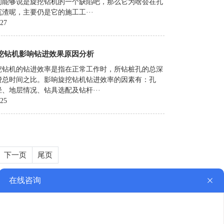
的能够说是旋挖钻机的一个缺陷吧，那么它为啥会在孔
渣呢，主要仍是它的施工工···
-27
挖钻机影响钻进效果原因分析
挖钻机的钻进效率是指在正常工作时，所钻桩孔的总深
费总时间之比。影响旋挖钻机钻进效率的因素有：孔
、地层情况、钻具选配及钻杆···
-25
下一页
尾页