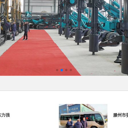
东力强
滕州市