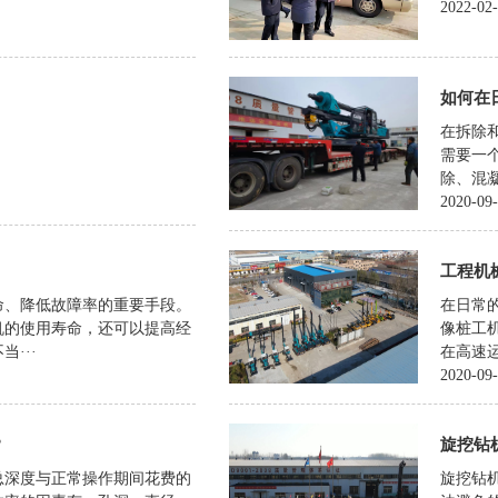
2022-02
如何在
在拆除
需要一
除、混凝
2020-09
工程机
命、降低故障率的重要手段。
在日常
机的使用寿命，还可以提高经
像桩工
···
在高速运
2020-09
？
旋挖钻
总深度与正常操作期间花费的
旋挖钻