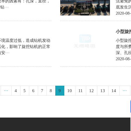
效率的因素有：孔深，直径，
法避免
···
底发生沉
2020-08
小型旋
环境温度过低，造成钻机发动
小型旋
恶化，影响了旋挖钻机的正常
度与所
···
深、孔径
2020-08
···
4
5
6
7
8
9
10
11
12
13
14
···