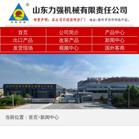
关闭分类
力
强
首页
公司简介
产品中心
精
出口产品
改装产品
新闻中心
发货现场
视频中心
国外客商
品
旋
挖
机
履
带
机
锁
当前位置：
首页
>
新闻中心
杆
旋