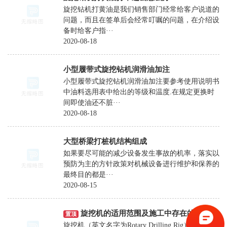
旋
旋挖钻机打黄油是我们销售部门经常给客户说道的
问题，而且在签单后会经常叮嘱的问题，在介绍设
打
备时给客户指···
桩
2020-08-18
机
太
小型履带式旋挖钻机润滑油加注
小型履带式旋挖钻机润滑油加注要参考使用说明书
阳
中油料选用表中给出的等级和温度.在规定更换时
能
间即使油还不脏···
2020-08-18
光
伏
大型桥梁打桩机结构组成
打
如果要尽可能的减少设备发生事故的机率，落实以
桩
预防为主的方针政策对机械设备进行维护和保养的
机
最终目的都是···
2020-08-15
挖
掘
旋挖机的适用范围及施工中存在的缺点
置顶
机
旋挖机（英文名字为Rotary Drilling Rig）是一种近