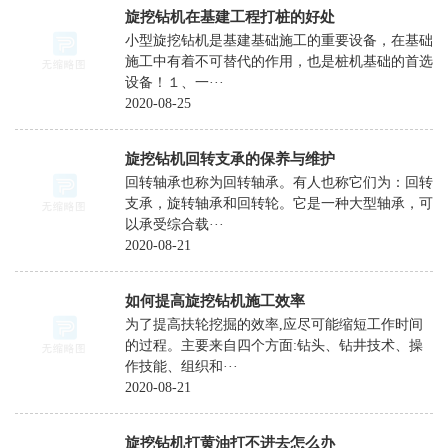
挖
旋挖钻机在基建工程打桩的好处
机
小型旋挖钻机是基建基础施工的重要设备，在基础
施工中有着不可替代的作用，也是桩机基础的首选
履
设备！１、一···
带
2020-08-25
方
旋挖钻机回转支承的保养与维护
杆
回转轴承也称为回转轴承。有人也称它们为：回转
旋
支承，旋转轴承和回转轮。它是一种大型轴承，可
挖
以承受综合载···
2020-08-21
机
轮
如何提高旋挖钻机施工效率
式
为了提高扶轮挖掘的效率,应尽可能缩短工作时间
旋
的过程。主要来自四个方面:钻头、钻井技术、操
作技能、组织和···
挖
2020-08-21
机
螺
旋挖钻机打黄油打不进去怎么办