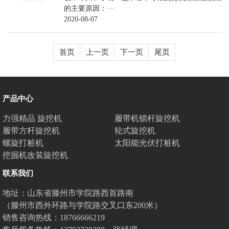
的主要原因：···
2020-08-07
首页
上一页
下一页
尾页
产品中心
力强精品 旋挖机
履带机锁杆旋挖机
履带方杆旋挖机
轮式旋挖机
螺旋打桩机
太阳能光伏打桩机
挖掘机改装旋挖机
联系我们
地址：山东省滕州市学院路西首路南
（滕州市西外环路与学院路交叉口东200米）
销售咨询热线：18766666219