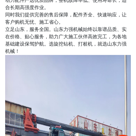
动力配件严选优质品牌，整机故障率低、使用寿命长，适
旋
合长期高强度作业。
打
同时我们提供完善的售后保障，配件齐全、快速响应，让
客户购机无忧、施工省心。
桩
立足山东，服务全国。山东力强机械始终以靠谱品质、实
机
在价格、贴心服务，助力广大施工伙伴高效完工，为各地
太
基础建设保驾护航。选旋挖钻机、打桩机，就选山东力强
阳
机械！
能
光
伏
打
桩
机
挖
掘
机