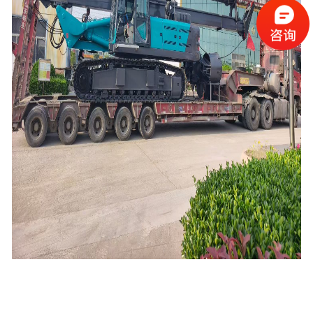
改
装
旋
挖
机