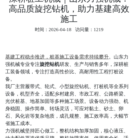
挖
高品质旋挖钻机，助力基建高效
机
施工
履
时间：2026-04-18 访问量：1219
带
方
杆
基建工程稳步推进，桩基施工设备需求持续攀升
。山东力
旋
强机械专业专注
旋挖钻机
研发、生产与销售多年，深耕桩
挖
工装备领域，专注打造高性价比、高耐用性工程打桩设
机
备。
我厂主营履带式、轮式、小型旋挖钻机、打桩机等全系列
轮
设备，机型齐全，适配乡村建房、市政工程、公路桥梁、
式
光伏桩基、地基加固等多种施工场景。设备动力强劲、机
旋
身稳固、操作简单、转场灵活，可应对黏土、砂土、卵
挖
石、风化岩等复杂地质，成孔规整、施工效率高，大幅节
省施工成本。
机
力强机械坚持匠心做工，整机结构加厚加固，核心液压、
螺