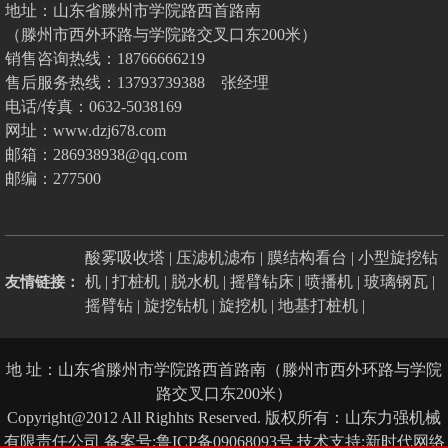
地址：山东省滕州市学院路西首路南
（滕州市西外环路与学院路交叉口东200米）
销售咨询热线：18766666219
售后服务热线：13793739388 张经理
电话/传真：0632-5038169
网址：www.dzj678.com
邮箱：286938938@qq.com
邮编：277500
酸雾吸收塔
|
压滤机滤布
|
膜结构看台
|
小型旋挖钻
机
|
打桩机
|
脱水机
|
摇臂钻床
|
喷播机
|
玻璃钢瓦
|
友情链接：
摇臂钻
|
旋挖钻机
|
旋挖机
|
地基打桩机
|
地 址：山东省滕州市学院路西首路南（滕州市西外环路与学院
路交叉口东200米）
Copyright@2012 All Righhts Reserved. 版权所有：山东力强机械
有限责任公司
备案号:鲁ICP备09068093号
技术支持:新时代网络