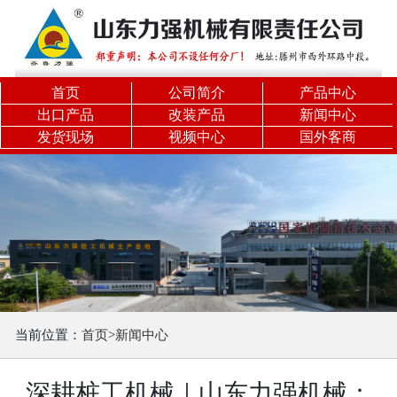
关闭分类
力
强
首页
公司简介
产品中心
精
出口产品
改装产品
新闻中心
发货现场
视频中心
国外客商
品
旋
挖
机
履
带
机
锁
当前位置：
首页
>
新闻中心
杆
旋
深耕桩工机械｜山东力强机械：