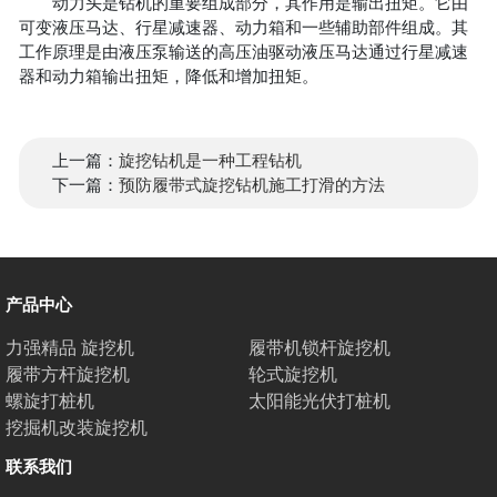
动力头是钻机的重要组成部分，其作用是输出扭矩。它由
改
可变液压马达、行星减速器、动力箱和一些辅助部件组成。其
工作原理是由液压泵输送的高压油驱动液压马达通过行星减速
装
器和动力箱输出扭矩，降低和增加扭矩。
旋
挖
机
上一篇：
旋挖钻机是一种工程钻机
下一篇：
预防履带式旋挖钻机施工打滑的方法
产品中心
力强精品 旋挖机
履带机锁杆旋挖机
履带方杆旋挖机
轮式旋挖机
螺旋打桩机
太阳能光伏打桩机
挖掘机改装旋挖机
联系我们