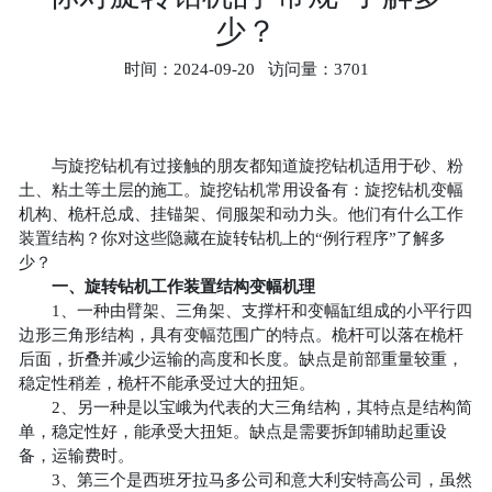
挖
少？
机
时间：2024-09-20 访问量：3701
履
带
方
与旋挖钻机有过接触的朋友都知道旋挖钻机适用于砂、粉
杆
土、粘土等土层的施工。旋挖钻机常用设备有：旋挖钻机变幅
旋
机构、桅杆总成、挂锚架、伺服架和动力头。他们有什么工作
装置结构？你对这些隐藏在旋转钻机上的“例行程序”了解多
挖
少？
机
一、旋转钻机工作装置结构变幅机理
轮
1、一种由臂架、三角架、支撑杆和变幅缸组成的小平行四
边形三角形结构，具有变幅范围广的特点。桅杆可以落在桅杆
式
后面，折叠并减少运输的高度和长度。缺点是前部重量较重，
旋
稳定性稍差，桅杆不能承受过大的扭矩。
挖
2、另一种是以宝峨为代表的大三角结构，其特点是结构简
单，稳定性好，能承受大扭矩。缺点是需要拆卸辅助起重设
机
备，运输费时。
螺
3、第三个是西班牙拉马多公司和意大利安特高公司，虽然