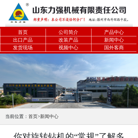
关闭分类
力
强
首页
公司简介
产品中心
精
出口产品
改装产品
新闻中心
发货现场
视频中心
国外客商
品
旋
挖
机
履
带
机
锁
当前位置：
首页
>
新闻中心
杆
旋
你对旋转钻机的“常规”了解多