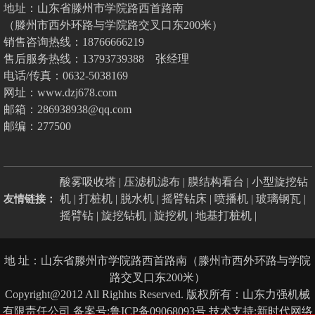
地址：山东省滕州市学院路西首路南
（滕州市西外环路与学院路交叉口东200米）
销售咨询热线：18766666219
售后服务热线：13793739388 张经理
电话/传真：0632-5038169
网址：www.dzj678.com
邮箱：286938938@qq.com
邮编：277500
酸雾吸收塔
|
压滤机滤布
|
膜结构看台
|
小型旋挖钻
机
|
打桩机
|
脱水机
|
摇臂钻床
|
喷播机
|
玻璃钢瓦
|
友情链接：
摇臂钻
|
旋挖钻机
|
旋挖机
|
地基打桩机
|
地 址：山东省滕州市学院路西首路南（滕州市西外环路与学院
路交叉口东200米）
Copyright@2012 All Righhts Reserved. 版权所有：山东力强机械
有限责任公司
备案号:鲁ICP备09068093号
技术支持:新时代网络