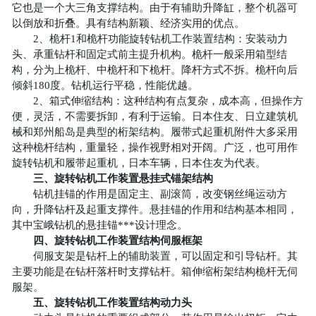
它也是一个大三角支撑结构。由于有辅助升降缸，整个机器可
旋
以倒放和折叠。具有结构新颖、经济实用的优点。
打
2、桅杆1和桅杆功能旋转钻机工作装置结构：安装动力
桩
头、承重钻杆和固定式前主提升机构。桅杆一般采用箱型结
构，分为上桅杆、中桅杆和下桅杆。降杆方式不拆。桅杆向后
机
倾斜180度。钻机运行平稳，性能优越。
太
2、箱式伸缩结构：这种结构有点复杂，成本高，但操作方
阳
便，灵活，不需要拆卸，有利于运输。日本住友、日立建筑机
械和郑州船岛是典型的桁架结构。履带式起重机附件大多采用
能
这种桅杆结构，重量轻，操作视野相对开阔。广泛，也可用作
光
旋转钻机和履带起重机，日本车辆，日本住友为代表。
三、旋转钻机工作装置悬挂式锚架结构
伏
钻机挂锚的作用是固定主、副滚筒，改变钢丝绳运动方
打
向，升降钻杆及起重支撑件。悬挂锚的作用和结构基本相同，
桩
其中宝峨钻机的悬挂锚***设计理念。
四、旋转钻机工作装置结构伺服框架
机
伺服支架是钻杆上的辅助装置，可以固定和引导钻杆。其
挖
主要功能是在钻杆落杆时支撑钻杆。箱伸缩桁架结构桅杆无伺
掘
服架。
五、旋转钻机工作装置结构动力头
机