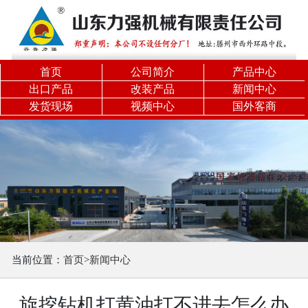
关闭分类
力
强
首页
公司简介
产品中心
精
出口产品
改装产品
新闻中心
发货现场
视频中心
国外客商
品
旋
挖
机
履
带
机
锁
当前位置：
首页
>
新闻中心
杆
旋
旋挖钻机打黄油打不进去怎么办