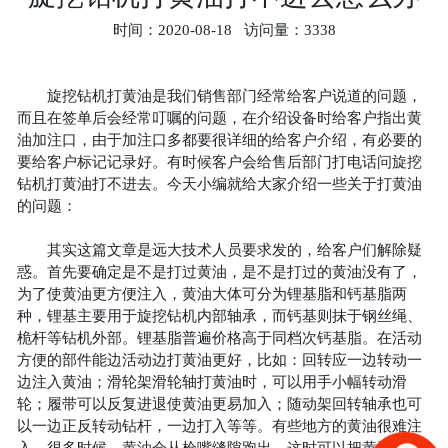
挖
时间：2020-08-18 访问量：3338
机
履
旋挖钻机打黄油是我们销售部门经常给客户说道的问题，
带
而且在签单后会经常叮嘱的问题，在介绍设备时给客户指出黄
方
油加注口，由于加注口多都要很详细的给客户介绍，有必要的
杆
要给客户标记记录好。有时候客户会给售后部门打电话问旋挖
钻机打黄油打不进去。今天小编就给大家介绍一些关于打黄油
旋
的问题：
挖
机
其实这篇文章是远大技术人员要求发的，给客户们解除疑
惑。首先要确定是不是打过黄油，是不是打过的黄油没有了，
轮
为了使黄油更方便注入，黄油大体可分为锂基脂和钙基脂两
式
种，锂基主要用于旋挖钻机内部轴承，而钙基则抹于钢丝绳、
桅杆等钻机外部。锂基脂普遍价格高于同档次钙基脂。在活动
旋
方便的部件能边活动边打黄油更好，比如：回转应一边转动一
挖
边注入黄油；滑轮架滑轮轴打黄油时，可以用手小幅转动滑
机
轮；履带可以反复进退使黄油更易加入；随动架回转轴承也可
以一边正反转动钻杆，一边打入等等。有些地方的黄油很难注
螺
入，很多时候，黄油会从枪嘴缝隙跑出，这时可以把黄油枪的