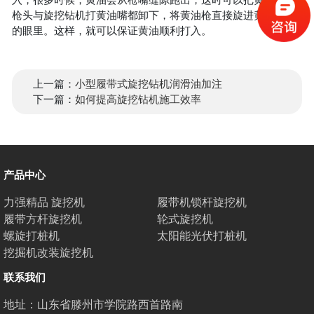
旋
枪头与旋挖钻机打黄油嘴都卸下，将黄油枪直接旋进黄油加注
打
的眼里。这样，就可以保证黄油顺利打入。
桩
机
上一篇：
小型履带式旋挖钻机润滑油加注
太
下一篇：
如何提高旋挖钻机施工效率
阳
能
光
产品中心
伏
打
力强精品 旋挖机
履带机锁杆旋挖机
履带方杆旋挖机
轮式旋挖机
桩
螺旋打桩机
太阳能光伏打桩机
机
挖掘机改装旋挖机
挖
联系我们
掘
地址：山东省滕州市学院路西首路南
机