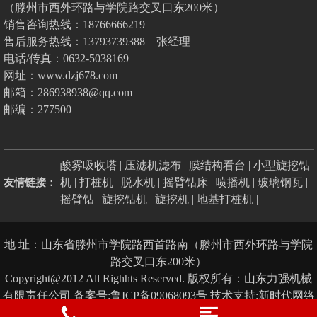
（滕州市西外环路与学院路交叉口东200米）
改
销售咨询热线：18766666219
装
售后服务热线：13793739388 张经理
旋
电话/传真：0632-5038169
网址：www.dzj678.com
挖
邮箱：286938938@qq.com
机
邮编：277500
酸雾吸收塔
|
压滤机滤布
|
膜结构看台
|
小型旋挖钻
机
|
打桩机
|
脱水机
|
摇臂钻床
|
喷播机
|
玻璃钢瓦
|
友情链接：
摇臂钻
|
旋挖钻机
|
旋挖机
|
地基打桩机
|
地 址：山东省滕州市学院路西首路南（滕州市西外环路与学院
路交叉口东200米）
Copyright@2012 All Righhts Reserved. 版权所有：山东力强机械
有限责任公司
备案号:鲁ICP备09068093号
技术支持:新时代网络